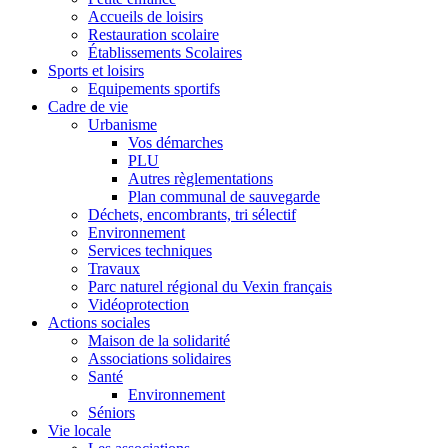
Accueils de loisirs
Restauration scolaire
Établissements Scolaires
Sports et loisirs
Equipements sportifs
Cadre de vie
Urbanisme
Vos démarches
PLU
Autres règlementations
Plan communal de sauvegarde
Déchets, encombrants, tri sélectif
Environnement
Services techniques
Travaux
Parc naturel régional du Vexin français
Vidéoprotection
Actions sociales
Maison de la solidarité
Associations solidaires
Santé
Environnement
Séniors
Vie locale