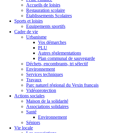
Accueils de loisirs
Restauration scolaire
Établissements Scolaires
Sports et loisirs
Equipements sportifs
Cadre de vie
Urbanisme
Vos démarches
PLU
Autres règlementations
Plan communal de sauvegarde
Déchets, encombrants, tri sélectif
Environnement
Services techniques
Travaux
Parc naturel régional du Vexin français
Vidéoprotection
Actions sociales
Maison de la solidarité
Associations solidaires
Santé
Environnement
Séniors
Vie locale