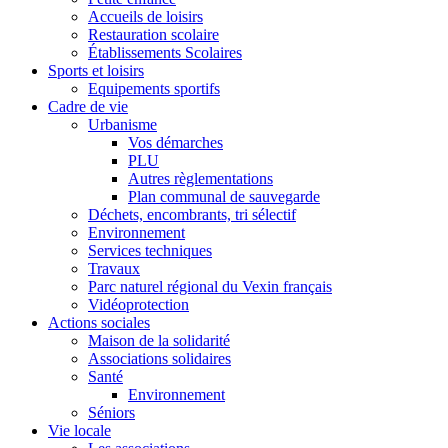
Accueils de loisirs
Restauration scolaire
Établissements Scolaires
Sports et loisirs
Equipements sportifs
Cadre de vie
Urbanisme
Vos démarches
PLU
Autres règlementations
Plan communal de sauvegarde
Déchets, encombrants, tri sélectif
Environnement
Services techniques
Travaux
Parc naturel régional du Vexin français
Vidéoprotection
Actions sociales
Maison de la solidarité
Associations solidaires
Santé
Environnement
Séniors
Vie locale