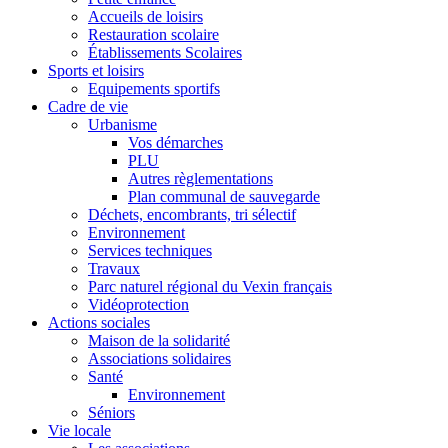
Accueils de loisirs
Restauration scolaire
Établissements Scolaires
Sports et loisirs
Equipements sportifs
Cadre de vie
Urbanisme
Vos démarches
PLU
Autres règlementations
Plan communal de sauvegarde
Déchets, encombrants, tri sélectif
Environnement
Services techniques
Travaux
Parc naturel régional du Vexin français
Vidéoprotection
Actions sociales
Maison de la solidarité
Associations solidaires
Santé
Environnement
Séniors
Vie locale