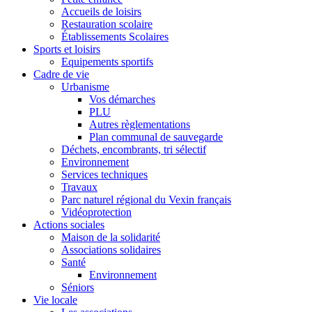
Accueils de loisirs
Restauration scolaire
Établissements Scolaires
Sports et loisirs
Equipements sportifs
Cadre de vie
Urbanisme
Vos démarches
PLU
Autres règlementations
Plan communal de sauvegarde
Déchets, encombrants, tri sélectif
Environnement
Services techniques
Travaux
Parc naturel régional du Vexin français
Vidéoprotection
Actions sociales
Maison de la solidarité
Associations solidaires
Santé
Environnement
Séniors
Vie locale