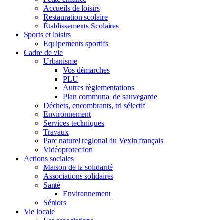
Accueils de loisirs
Restauration scolaire
Établissements Scolaires
Sports et loisirs
Equipements sportifs
Cadre de vie
Urbanisme
Vos démarches
PLU
Autres règlementations
Plan communal de sauvegarde
Déchets, encombrants, tri sélectif
Environnement
Services techniques
Travaux
Parc naturel régional du Vexin français
Vidéoprotection
Actions sociales
Maison de la solidarité
Associations solidaires
Santé
Environnement
Séniors
Vie locale