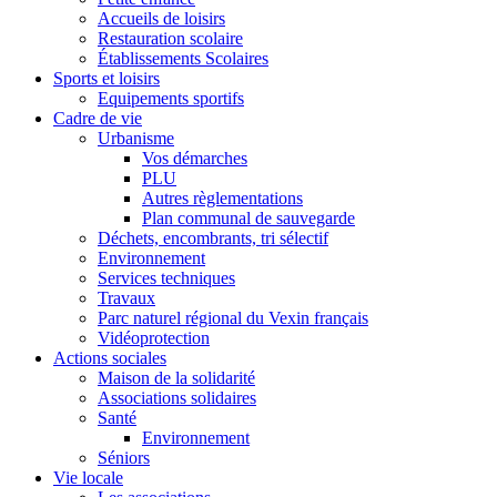
Accueils de loisirs
Restauration scolaire
Établissements Scolaires
Sports et loisirs
Equipements sportifs
Cadre de vie
Urbanisme
Vos démarches
PLU
Autres règlementations
Plan communal de sauvegarde
Déchets, encombrants, tri sélectif
Environnement
Services techniques
Travaux
Parc naturel régional du Vexin français
Vidéoprotection
Actions sociales
Maison de la solidarité
Associations solidaires
Santé
Environnement
Séniors
Vie locale