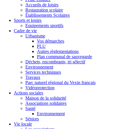
Accueils de loisirs
Restauration scolaire
Établissements Scolaires
Sports et loisirs
Equipements sportifs
Cadre de vie
Urbanisme
Vos démarches
PLU
Autres règlementations
Plan communal de sauvegarde
Déchets, encombrants, tri sélectif
Environnement
Services techniques
Travaux
Parc naturel régional du Vexin français
Vidéoprotection
Actions sociales
Maison de la solidarité
Associations solidaires
Santé
Environnement
Séniors
Vie locale