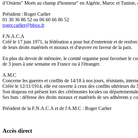
d’Oisiens" Morts au champ d'honneur" en Algérie, Maroc et Tunisie, e
Président : Roger Carlier
01 30 36 86 52 ou 06 60 66 86 52
roger.carlier@bbox.fr
F.N.A.C.A
Créé le 17 juin 1971, la fédération a pour but d'entretenir et de renfor
de leurs droits matériels et moraux et d'œuvrer en faveur de la paix.
En plus du devoir de mémoire, le comité organise pour favoriser le cont
de 3 jours à une semaine en France ou à l'étranger.
A.M.C
Concerne les guerres et conflits de 14/18 à nos jours, résistants, intern
Créée le 12/11/1914, elle est ouverte à ceux des conflits ultérieurs du
Son drapeau est présent lors des cérémonies locales ou départementale
Ses buts : défense des droits moraux et matériels de ses adhérents y 
Président de la F.N.A.C.A et de l'A.M.C : Roger Carlier
Accès direct