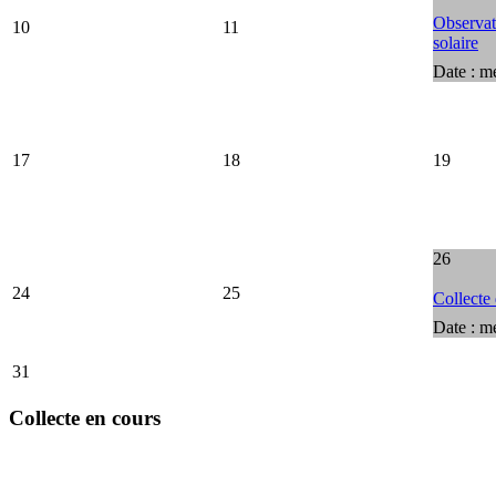
Observati
10
11
solaire
Date :
me
17
18
19
26
24
25
Collecte
Date :
me
31
Collecte en cours