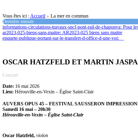
Vous êtes ici :
Accueil
La mer en commun
Dernière minute
informations-circulations-travaux-sncf-pont-rail-de-chaponva
: Pour le
ar2023-025-biens-sans-maitre
: AR2023-025 biens sans maitre
enquete-publique-portant-sur-le-transfert-d-office-d-une-voi
:
OSCAR HATZFELD ET MARTIN JASP
Concert
Date:
16 mai 2026
Lieu:
Hérouville-en-Vexin – Église Saint-Clair
AUVERS OPUS 45 – FESTIVAL SAUSSERON IMPRESSION
Samedi 16 mai – 20h30
Hérouville-en-Vexin – Église Saint-Clair
Oscar Hatzfeld,
violon