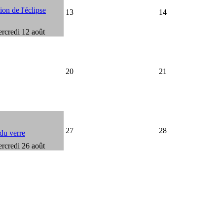
on de l'éclipse
13
14
rcredi 12 août
20
21
27
28
 du verre
rcredi 26 août