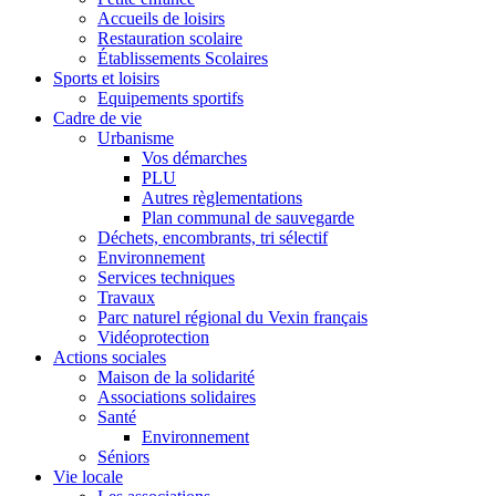
Accueils de loisirs
Restauration scolaire
Établissements Scolaires
Sports et loisirs
Equipements sportifs
Cadre de vie
Urbanisme
Vos démarches
PLU
Autres règlementations
Plan communal de sauvegarde
Déchets, encombrants, tri sélectif
Environnement
Services techniques
Travaux
Parc naturel régional du Vexin français
Vidéoprotection
Actions sociales
Maison de la solidarité
Associations solidaires
Santé
Environnement
Séniors
Vie locale