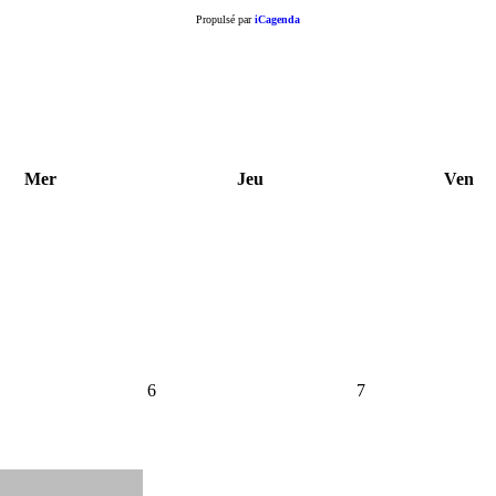
Propulsé par
iCagenda
Mer
Jeu
Ven
6
7