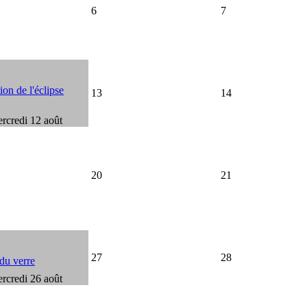
6
7
on de l'éclipse
13
14
rcredi 12 août
20
21
27
28
 du verre
rcredi 26 août