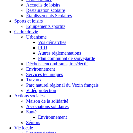
Accueils de loisirs
Restauration scolaire
Établissements Scolaires
Sports et loisirs
Equipements sportifs
Cadre de vie
Urbanisme
Vos démarches
PLU
Autres règlementations
Plan communal de sauvegarde
Déchets, encombrants, tri sélectif
Environnement
Services techniques
Travaux
Parc naturel régional du Vexin français
Vidéoprotection
Actions sociales
Maison de la solidarité
Associations solidaires
Santé
Environnement
Séniors
Vie locale