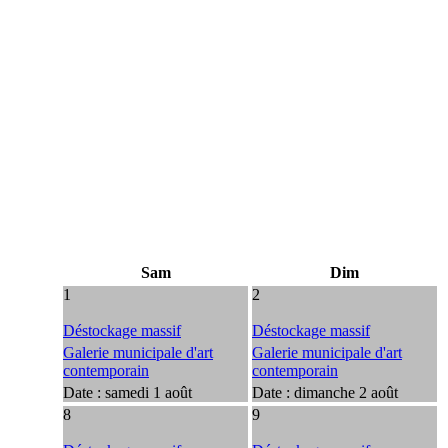
Sam
Dim
1
2
Déstockage massif
Déstockage massif
Galerie municipale d'art
Galerie municipale d'art
contemporain
contemporain
Date :
samedi 1 août
Date :
dimanche 2 août
8
9