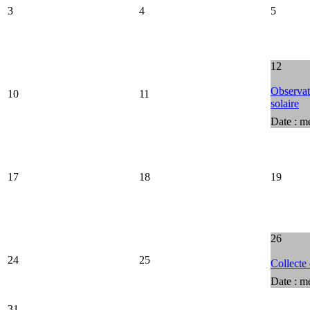
3
4
5
12
Observati
10
11
solaire
Date :
me
17
18
19
26
24
25
Collecte
Date :
me
31