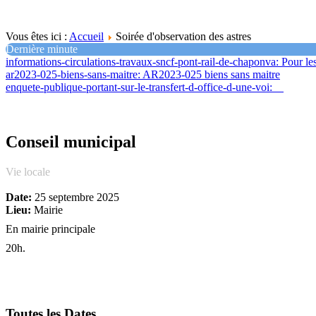
Vous êtes ici :
Accueil
Soirée d'observation des astres
Dernière minute
informations-circulations-travaux-sncf-pont-rail-de-chaponva
: Pour le
ar2023-025-biens-sans-maitre
: AR2023-025 biens sans maitre
enquete-publique-portant-sur-le-transfert-d-office-d-une-voi
:
Conseil municipal
Vie locale
Date:
25 septembre 2025
Lieu:
Mairie
En mairie principale
20h.
Toutes les Dates