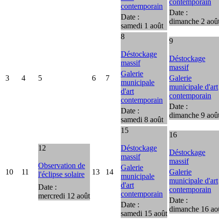
contemporain
contemporain
Date :
Date :
dimanche 2 aoû
samedi 1 août
8
9
Déstockage
Déstockage
massif
massif
Galerie
3
4
5
6
7
Galerie
municipale
municipale d'art
d'art
contemporain
contemporain
Date :
Date :
dimanche 9 aoû
samedi 8 août
15
16
12
Déstockage
Déstockage
massif
massif
Observation de
Galerie
10
11
13
14
Galerie
l'éclipse solaire
municipale
municipale d'art
d'art
Date :
contemporain
contemporain
mercredi 12 août
Date :
Date :
dimanche 16 ao
samedi 15 août