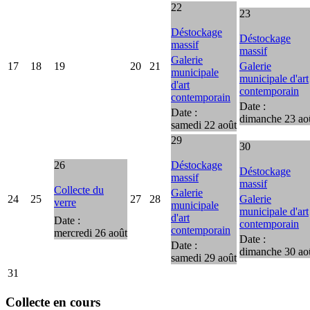
22
23
Déstockage
Déstockage
massif
massif
Galerie
17
18
19
20
21
Galerie
municipale
municipale d'art
d'art
contemporain
contemporain
Date :
Date :
dimanche 23 ao
samedi 22 août
29
30
26
Déstockage
Déstockage
massif
massif
Collecte du
Galerie
24
25
27
28
Galerie
verre
municipale
municipale d'art
d'art
Date :
contemporain
contemporain
mercredi 26 août
Date :
Date :
dimanche 30 ao
samedi 29 août
31
Collecte en cours