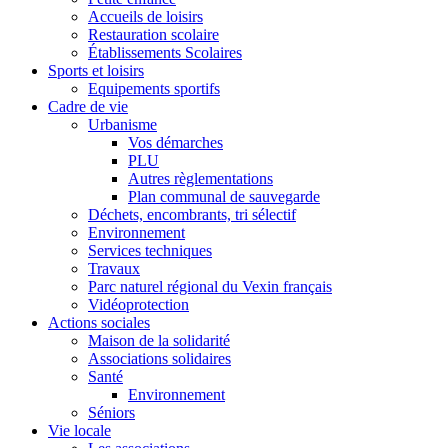
Accueils de loisirs
Restauration scolaire
Établissements Scolaires
Sports et loisirs
Equipements sportifs
Cadre de vie
Urbanisme
Vos démarches
PLU
Autres règlementations
Plan communal de sauvegarde
Déchets, encombrants, tri sélectif
Environnement
Services techniques
Travaux
Parc naturel régional du Vexin français
Vidéoprotection
Actions sociales
Maison de la solidarité
Associations solidaires
Santé
Environnement
Séniors
Vie locale