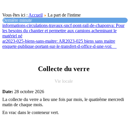
Vous êtes ici :
Accueil
La part de l'intime
Dernière minute
informations-circulations-travaux-sncf-pont-rail-de-chaponva
: Pour
les besoins du chantier et permettre aux camions acheminant le
matériel né
ar2023-025-biens-sans-maitre
: AR2023-025 biens sans maitre
enquete-publique-portant-sur-le-transfert-d-office-d-une-voi
:
Collecte du verre
Vie locale
Date:
28 octobre 2026
La collecte du verre a lieu une fois par mois, le quatirème mercredi
matin de chaque mois.
En vrac dans le conteneur vert.