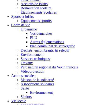
Accueils de loisirs
Restauration scolaire
Établissements Scolaires
Sports et loisirs
Equipements sportifs
Cadre de vie
Urbanisme
Vos démarches
PLU
Autres règlementations
Plan communal de sauvegarde
Déchets, encombrants, tri sélectif
Environnement
Services techniques
Travaux
Parc naturel régional du Vexin français
Vidéoprotection
Actions sociales
Maison de la solidarité
Associations solidaires
Santé
Environnement
Séniors
Vie locale