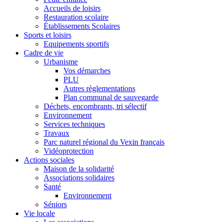
Accueils de loisirs
Restauration scolaire
Établissements Scolaires
Sports et loisirs
Equipements sportifs
Cadre de vie
Urbanisme
Vos démarches
PLU
Autres règlementations
Plan communal de sauvegarde
Déchets, encombrants, tri sélectif
Environnement
Services techniques
Travaux
Parc naturel régional du Vexin français
Vidéoprotection
Actions sociales
Maison de la solidarité
Associations solidaires
Santé
Environnement
Séniors
Vie locale