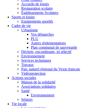
Accueils de loisirs
Restauration scolaire
Établissements Scolaires
Sports et loisirs
Equipements sportifs
Cadre de vie
Urbanisme
Vos démarches
PLU
Autres règlementations
Plan communal de sauvegarde
Déchets, encombrants, tri sélectif
Environnement
Services techniques
Travaux
Parc naturel régional du Vexin français
Vidéoprotection
Actions sociales
Maison de la solidarité
Associations solidaires
Santé
Environnement
Séniors
Vie locale