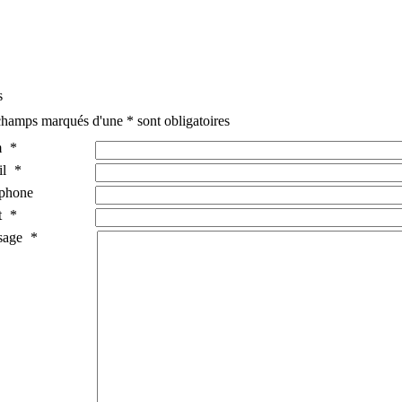
s
hamps marqués d'une * sont obligatoires
m
*
l
*
phone
t
*
sage
*