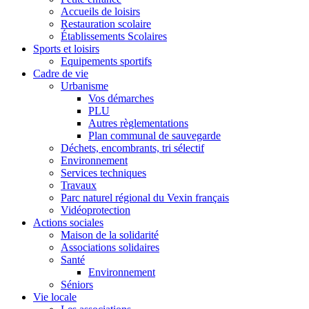
Accueils de loisirs
Restauration scolaire
Établissements Scolaires
Sports et loisirs
Equipements sportifs
Cadre de vie
Urbanisme
Vos démarches
PLU
Autres règlementations
Plan communal de sauvegarde
Déchets, encombrants, tri sélectif
Environnement
Services techniques
Travaux
Parc naturel régional du Vexin français
Vidéoprotection
Actions sociales
Maison de la solidarité
Associations solidaires
Santé
Environnement
Séniors
Vie locale