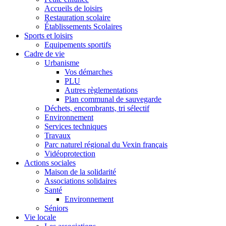
Accueils de loisirs
Restauration scolaire
Établissements Scolaires
Sports et loisirs
Equipements sportifs
Cadre de vie
Urbanisme
Vos démarches
PLU
Autres règlementations
Plan communal de sauvegarde
Déchets, encombrants, tri sélectif
Environnement
Services techniques
Travaux
Parc naturel régional du Vexin français
Vidéoprotection
Actions sociales
Maison de la solidarité
Associations solidaires
Santé
Environnement
Séniors
Vie locale