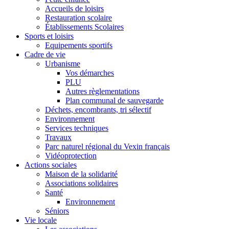
Accueils de loisirs
Restauration scolaire
Établissements Scolaires
Sports et loisirs
Equipements sportifs
Cadre de vie
Urbanisme
Vos démarches
PLU
Autres règlementations
Plan communal de sauvegarde
Déchets, encombrants, tri sélectif
Environnement
Services techniques
Travaux
Parc naturel régional du Vexin français
Vidéoprotection
Actions sociales
Maison de la solidarité
Associations solidaires
Santé
Environnement
Séniors
Vie locale