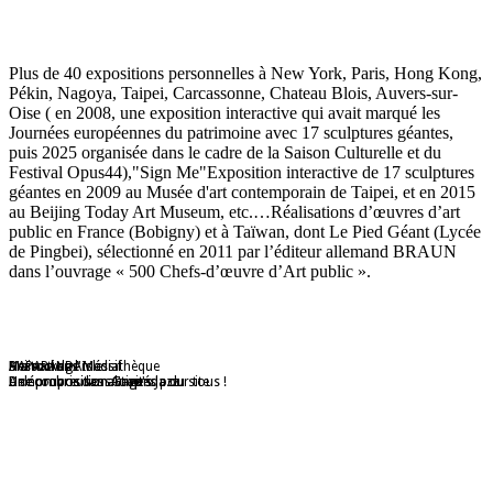
Plus de 40 expositions personnelles à New York, Paris, Hong Kong,
Pékin, Nagoya, Taipei, Carcassonne, Chateau Blois, Auvers-sur-
Oise ( en 2008, une exposition interactive qui avait marqué les
Journées européennes du patrimoine avec 17 sculptures géantes,
puis 2025 organisée dans le cadre de la Saison Culturelle et du
Festival Opus44),"Sign Me"Exposition interactive de 17 sculptures
géantes en 2009 au Musée d'art contemporain de Taipei, et en 2015
au Beijing Today Art Museum, etc.…Réalisations d’œuvres d’art
public en France (Bobigny) et à Taïwan, dont Le Pied Géant (Lycée
de Pingbei), sélectionné en 2011 par l’éditeur allemand BRAUN
dans l’ouvrage « 500 Chefs-d’œuvre d’Art public ».
Maison de l'Isle
Destockage Massif
Animations médiathèque
HAPARANDA
De nombreuses activités pour tous !
Une proposition Grap's
A découvrir dans l'agenda du site
Une proposition Auvers Jazz