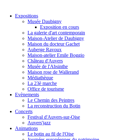
Expositions
Musée Daubigny
Exposition en cours
La galerie d'art contemporain
Maison-Atelier de Daubigny
Maison du docteur Gachet
Auberge Ravoux
Maison-atelier Emile Boggio
Château d'Auvers
Musée de l'Absinthe
Maison rose de Wallerand
Médiathèque
La 23è marche
Office de tourisme
Evènements
Le Chemin des Peintres
La reconstruction du Botin
Concerts
Festival d'Auvers-sur-Oise
Auvers'jazz
Animations
Le botin au fil de l'Oise
Journées européennes du patrimoine