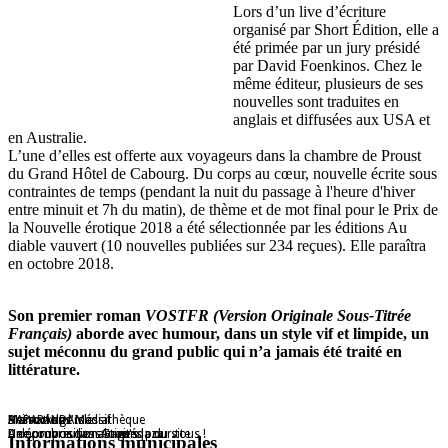
Lors d’un live d’écriture
organisé par Short Édition, elle a
été primée par un jury présidé
par David Foenkinos. Chez le
même éditeur, plusieurs de ses
nouvelles sont traduites en
anglais et diffusées aux USA et
en Australie.
L’une d’elles est offerte aux voyageurs dans la chambre de Proust
du Grand Hôtel de Cabourg. Du corps au cœur, nouvelle écrite sous
contraintes de temps (pendant la nuit du passage à l'heure d'hiver
entre minuit et 7h du matin), de thème et de mot final pour le Prix de
la Nouvelle érotique 2018 a été sélectionnée par les éditions Au
diable vauvert (10 nouvelles publiées sur 234 reçues). Elle paraîtra
en octobre 2018.
Son premier roman
VOSTFR (Version Originale Sous-Titrée
Français)
aborde avec humour, dans un style vif et limpide, un
sujet méconnu du grand public qui n’a jamais été traité en
littérature.
Maison de l'Isle
Destockage Massif
Animations médiathèque
HAPARANDA
De nombreuses activités pour tous !
Une proposition Grap's
A découvrir dans l'agenda du site
Une proposition Auvers Jazz
Informations municipales