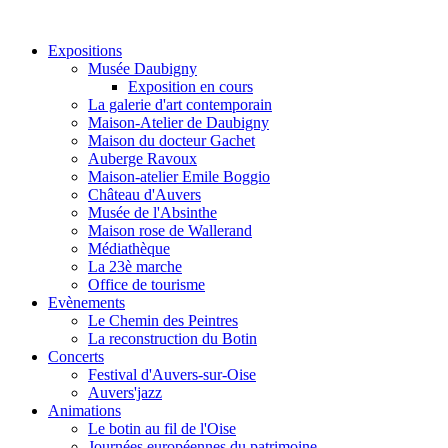
Expositions
Musée Daubigny
Exposition en cours
La galerie d'art contemporain
Maison-Atelier de Daubigny
Maison du docteur Gachet
Auberge Ravoux
Maison-atelier Emile Boggio
Château d'Auvers
Musée de l'Absinthe
Maison rose de Wallerand
Médiathèque
La 23è marche
Office de tourisme
Evènements
Le Chemin des Peintres
La reconstruction du Botin
Concerts
Festival d'Auvers-sur-Oise
Auvers'jazz
Animations
Le botin au fil de l'Oise
Journées européennes du patrimoine