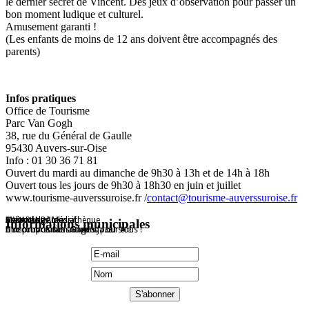
le dernier secret de Vincent. Des jeux d’observation pour passer un
bon moment ludique et culturel.
Amusement garanti !
(Les enfants de moins de 12 ans doivent être accompagnés des
parents)
Infos pratiques
Office de Tourisme
Parc Van Gogh
38, rue du Général de Gaulle
95430 Auvers-sur-Oise
Info : 01 30 36 71 81
Ouvert du mardi au dimanche de 9h30 à 13h et de 14h à 18h
Ouvert tous les jours de 9h30 à 18h30 en juin et juillet
www.tourisme-auverssuroise.fr /
contact@tourisme-auverssuroise.fr
Maison de l'Isle
Destockage Massif
Animations médiathèque
HAPARANDA
Informations municipales
De nombreuses activités pour tous !
Une proposition Grap's
A découvrir dans l'agenda du site
Une proposition Auvers Jazz