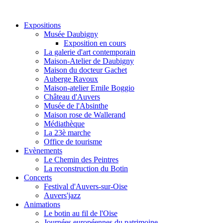
Expositions
Musée Daubigny
Exposition en cours
La galerie d'art contemporain
Maison-Atelier de Daubigny
Maison du docteur Gachet
Auberge Ravoux
Maison-atelier Emile Boggio
Château d'Auvers
Musée de l'Absinthe
Maison rose de Wallerand
Médiathèque
La 23è marche
Office de tourisme
Evènements
Le Chemin des Peintres
La reconstruction du Botin
Concerts
Festival d'Auvers-sur-Oise
Auvers'jazz
Animations
Le botin au fil de l'Oise
Journées européennes du patrimoine