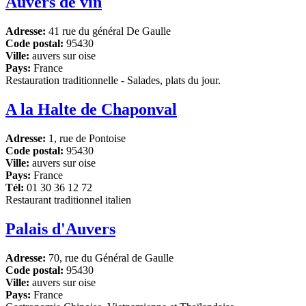
Auvers de vin
Adresse:
41 rue du général De Gaulle
Code postal:
95430
Ville:
auvers sur oise
Pays:
France
Restauration traditionnelle - Salades, plats du jour.
A la Halte de Chaponval
Adresse:
1, rue de Pontoise
Code postal:
95430
Ville:
auvers sur oise
Pays:
France
Tél:
01 30 36 12 72
Restaurant traditionnel italien
Palais d'Auvers
Adresse:
70, rue du Général de Gaulle
Code postal:
95430
Ville:
auvers sur oise
Pays:
France