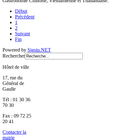
Gastronomie Chinoise, Vietnamienne et Thaïlandaise.
Début
Précédent
1
2
Suivant
Fin
Powered by
Sigsiu.NET
Rechercher
Hôtel de ville
17, rue du
Général de
Gaulle
Tél : 01 30 36
70 30
Fax : 09 72 25
20 41
Contacter la
mairie