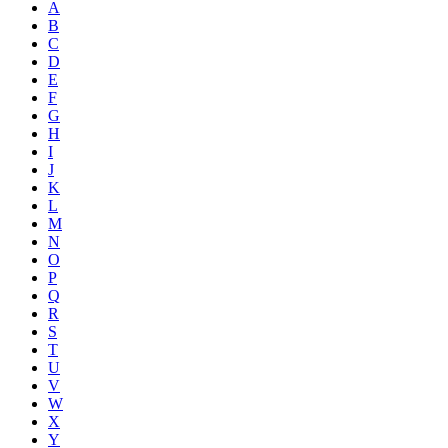
A
B
C
D
E
F
G
H
I
J
K
L
M
N
O
P
Q
R
S
T
U
V
W
X
Y