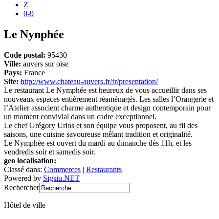
Z
0-9
Le Nynphée
Code postal:
95430
Ville:
auvers sur oise
Pays:
France
Site:
http://www.chateau-auvers.fr/fr/presentation/
Le restaurant Le Nymphée est heureux de vous accueillir dans ses
nouveaux espaces entièrement réaménagés. Les salles l’Orangerie et
l’Atelier associent charme authentique et design contemporain pour
un moment convivial dans un cadre exceptionnel.
Le chef Grégory Urios et son équipe vous proposent, au fil des
saisons, une cuisine savoureuse mêlant tradition et originalité.
Le Nymphée est ouvert du mardi au dimanche dès 11h, et les
vendredis soir et samedis soir.
geo localisation:
Classé dans:
Commerces
|
Restaurants
Powered by
Sigsiu.NET
Rechercher
Hôtel de ville