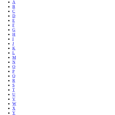
A
B
C
D
E
F
G
H
I
J
K
L
M
N
O
P
Q
R
S
T
U
V
W
X
Y