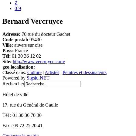
Z
0-9
Bernard Vercruyce
Adresse:
76 rue du docteur Gachet
Code postal:
95430
Ville:
auvers sur oise
Pays:
France
Tél:
01 30 36 12 02
Site:
http://www.vercruyce.com/
geo localisation:
Classé dans:
Culture
|
Artistes
|
Peintres et dessinateurs
Powered by
Sigsiu.NET
Rechercher
Hôtel de ville
17, rue du Général de Gaulle
Tél : 01 30 36 70 30
Fax : 09 72 25 20 41
Contacter la mairie