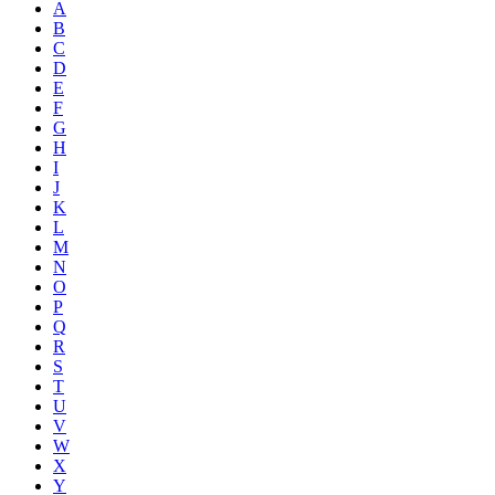
A
B
C
D
E
F
G
H
I
J
K
L
M
N
O
P
Q
R
S
T
U
V
W
X
Y