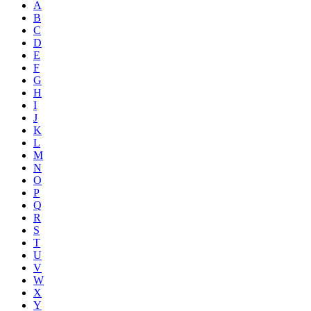
A
B
C
D
E
F
G
H
I
J
K
L
M
N
O
P
Q
R
S
T
U
V
W
X
Y