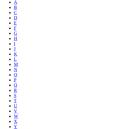
A
B
C
D
E
F
G
H
I
J
K
L
M
N
O
P
Q
R
S
T
U
V
W
X
Y