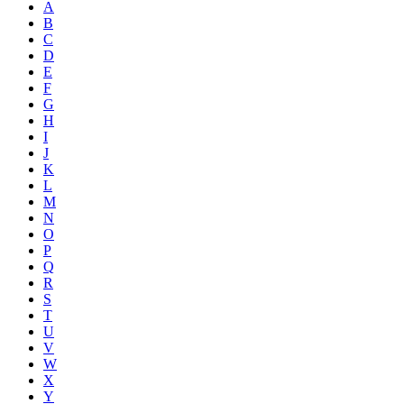
A
B
C
D
E
F
G
H
I
J
K
L
M
N
O
P
Q
R
S
T
U
V
W
X
Y