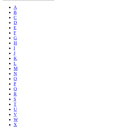
A
B
C
D
E
F
G
H
I
J
K
L
M
N
O
P
Q
R
S
T
U
V
W
X